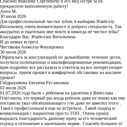
Спасибо Максиму Сергеевичу и его мед сестре за их
прекрасную выполненную работу!
Анна М.
30 июля 2026
Для профессиональной чистки зубов, я выбираю Изабеллу
Витальевну, очень внимательного и доброго специалиста. Так
аккуратно и тщательно мне никто и никогда не чистил зубы!
Благодарю Вас, Изабеллеа Витальевна.
И до новых встреч)
Чистякова Анжелла Фанзировна
30 июля 2026
Обратилась за консультацией по дальнейшему лечению десен,
получила полноценные и квалифицированные рекомендации,
врач подробно все рассказала и ответила на все интересующие
вопросы, прием прошел в комфортной обстановке на высшем
уровне!
Габдрахимова Евгения Руслановна
02 июля 2026
01.07.2026 года были с ребенком на удалении у Вячеслава
Олеговича, это первый раз когда ребенок даже не понял как ему
поставили укол обезболевающего ) он даже не заметил этого .
Такого профессионала я еще не встречала . Такой подход и
коммуникация с пациентом просто ТОП . Очень прошу
выразить благодарность данному врачу за его человеческий
подход и отношение к маленьким людям . Спасибо большое от