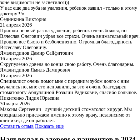
зоне видимости не засветился)))
У нас еще два зуба на удаления, ребенок заявил «только к этому
доктору!!!»
Сединкина Виктория
21 апреля 2026
Пришли первый раз на удаление, ребенок очень боялся, но
Вячеслав Олегович убрал все страхи. Очень внимательный врач.
Прошло все бысто и безболезненно. Огромная благодарность
Вясеславу Олеговичу.
Ямалитдинов Дамир Сайфитович
16 апреля 2026
Скрупулёзно довела до конца свою работу. Очень благодарны.
Ямалитдинов Ямиль Дамирович
16 апреля 2026
Специалист очень помог мне с передним зубом долго с ним
мучались но, мне его исправили, за это я очень благодарен
стоматологу Абдуллиной Розалии Радиковне, спасибо большое.
Никитенко Лидия Юрьевна
30 марта 2026
Максим Сергеевич - лучший детский стоматолог-хирург. Мы
специально приезжаем именно к этому врачу, независимо от
клиники, где он работает.
Оставить отзыв
Показать еще
Наш вклад в здоровье пациентов в 2024