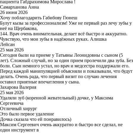
пациента Габдрахимова Мирослава !
Самарханова Анна
26 июня 2026
Хочу поблагодарить Габибову Гюнеш
Булут кызы за профессионализм! Уже не первый раз лечу зубы у
неё на Щербакова,
144. Врач очень внимательная, делает всё быстро и аккуратно.
Чувствую, что мои зубы в надёжных руках. Алишка
Лейсан
25 мая 2026
Сегодня были на приеме у Татьяны Леонидовны с сыном (5
лет). Сложный случай, но за один прием пролечили два зуба. Без
боли. Сын немного устал, но врач и медсестра поддержали его.
Перед каждой манипуляцией объясняли и показывали, что будут
делать. Очень рада, что первый визит по случаю лечения
оставил приятные впечатления у сына.
Захарова Валерия
25 мая 2026
Удаляли зуб (коренной жевательный) дочке, у Максима
Сергеевича
Отличный хирург
Это было первое удаление
Дочка сказала что ей понравилось)
Максим Сергеевич очень аккуратно и быстро все сделал, не
один инструмент в